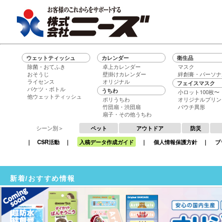
ウェットティッシュ
カレンダー
衛生品
除菌・おてふき
卓上カレンダー
マスク
おそうじ
壁掛けカレンダー
絆創膏・パーソナ
ライセンス
オリジナル
フェイスマスク
バケツ・ボトル
うちわ
小ロット100枚〜
他ウェットティッシュ
ポリうちわ
オリジナルプリン
竹団扇・渋団扇
パウチ異形
扇子・その他うちわ
シーン別＞
ペット
アウトドア
防災
｜
CSR活動
｜
入稿データ作成ガイド
｜
個人情報保護方針
｜
ブ
新着/おすすめ情報