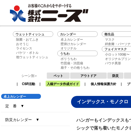
ウェットティッシュ
カレンダー
衛生品
除菌・おてふき
卓上カレンダー
マスク
おそうじ
壁掛けカレンダー
絆創膏・パーソナ
ライセンス
オリジナル
フェイスマスク
バケツ・ボトル
うちわ
小ロット100枚〜
他ウェットティッシュ
ポリうちわ
オリジナルプリン
竹団扇・渋団扇
パウチ異形
扇子・その他うちわ
シーン別＞
ペット
アウトドア
防災
｜
CSR活動
｜
入稿データ作成ガイド
｜
個人情報保護方針
｜
ブ
卓上カレンダー
インデックス・モノクロ
定 番 ▼
セブンデイズセブンカラーズ（大）
セブンデイズセブンカラーズ（小）
エコグリーン（大）
エコ ブラウン（大）
エコ ブラウン（小）
セブンデイズセブンカラーズ（eco7）
インデックス・セブンカラーズ (All eco)
インデックス・セブンカラーズ
防災カレンダー ▼
ハンガーもインデックスも
シックで落ち着いたモノク