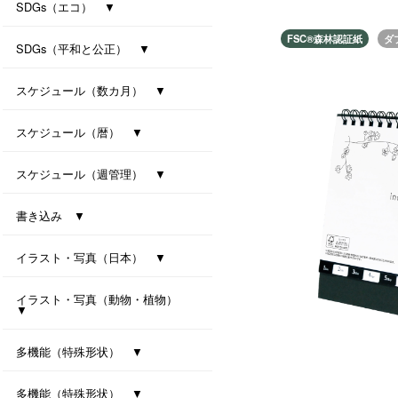
防災カレンダー（防災マップ付き）
防災カレンダー（防災マップなし）
SDGs（エコ） ▼
FSC®️森林認証紙
ダ
ｾﾊﾟﾚｰﾄ・ﾂｰﾏﾝｽ・7ｶﾗｰｽﾞ(All eco)
シンプル・セブンカラーズ (All eco)
種付き卓上カレンダー(ﾊﾞｼﾞﾙ)
種付き卓上カレンダー(ｸﾛｰﾊﾞｰ)
SDGs（平和と公正） ▼
卓上カレンダー Orizuru
卓上カレンダー Orizuru-smart-
ユニバーサルカラー 2027
ユニバーサルタイプ
七変化
スケジュール（数カ月） ▼
オールウェイズ･3マンス･7カラーズ
干支カレンダー（午）(All eco)
スリーマンスセブンカラーズ
ツーマンスセブンカラーズ
スケジュール（暦） ▼
ハッピーデイズ(All eco)
メモリアル(All eco)
シンプルデイス（六曜なし）
一粒万倍日カレンダー
スケジュール（週管理） ▼
月の満ち欠けと潮回り
インデックス・モノクロ
マンデースタート ビジネス
卓上シックスウィークス
書き込み ▼
ワークライフ・セブンカラーズ
クリームスタイル
卓上プラリングカレンダー（小）
卓上プラリングカレンダー（大）
イラスト・写真（日本） ▼
東海道五拾三次（週めくり）
卓上ｼﾞｬﾊﾟﾝｶﾗｰｲﾝﾃﾞｯｸｽ
イラスト・写真（動物・植物）
▼
ボタニカル 2027
ラブリーフレンズ（犬・猫）
カノン（花音）
多機能（特殊形状） ▼
オクルンダー・セブンカラーズ
ナチュラルメモルダー
卓上メモルダー
多機能（特殊形状） ▼