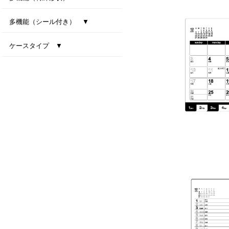
型抜き卓上カレンダー（干支）
MiniMini卓上カレンダー
多機能（シール付き） ▼
ファインデスク
スマートインデックス
ネイビーインデックス
ケースタイプ ▼
エコスタンド・ナチュラルセブンカラーズ(All eco)
デスクトップビタミンカラー
テーブルクラフト