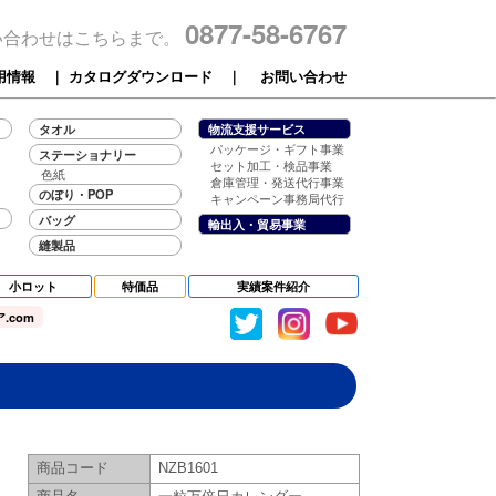
0877-58-6767
い合わせはこちらまで。
用情報
｜
カタログダウンロード
｜
お問い合わせ
タオル
物流支援サービス
パッケージ・ギフト事業
ステーショナリー
セット加工・検品事業
色紙
倉庫管理・発送代行事業
のぼり・POP
キャンペーン事務局代行
バッグ
輸出入・貿易事業
縫製品
小ロット
特価品
実績案件紹介
.com
商品コード
NZB1601