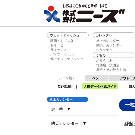
ウェットティッシュ
カレンダー
除菌・おてふき
卓上カレンダー
おそうじ
壁掛けカレンダー
ライセンス
オリジナル
バケツ・ボトル
うちわ
他ウェットティッシュ
ポリうちわ
竹団扇・渋団扇
扇子・その他うちわ
シーン別＞
ペット
アウトド
｜
CSR活動
｜
入稿データ作成ガイド
｜
個
卓上カレンダー
一粒
定 番 ▼
セブンデイズセブンカラーズ（大）
セブンデイズセブンカラーズ（小）
エコグリーン（大）
エコ ブラウン（大）
エコ ブラウン（小）
セブンデイズセブンカラーズ（eco7）
インデックス・セブンカラーズ (All eco)
インデックス・セブンカラーズ
防災カレンダー ▼
縁起