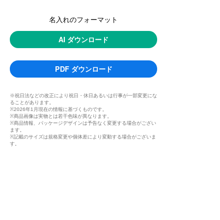
名入れのフォーマット
AI ダウンロード
PDF ダウンロード
※祝日法などの改正により祝日・休日あるいは行事が一部変更にな
ることがあります。
※2026年1月現在の情報に基づくものです。
※商品画像は実物とは若干色味が異なります。
※商品情報、パッケージデザインは予告なく変更する場合がござい
ます。
※記載のサイズは規格変更や個体差により変動する場合がございま
す。