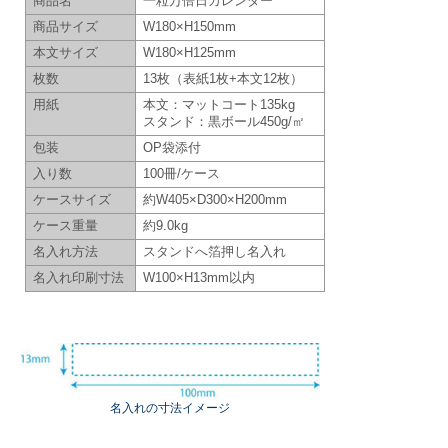
商品名
一粒万倍日カレンダー
商品サイズ
W180×H150mm
本文サイズ
W180×H125mm
枚数
13枚（表紙1枚+本文12枚）
用紙
本文：マットコート135kg
スタンド：黒ボール450g/㎡
包装
OP袋添付
入り数
100冊/ケース
ケースサイズ
約W405×D300×H200mm
ケース重量
約9.0kg
名入れ方法
スタンドへ箔押し名入れ
名入れ印刷寸法
W100×H13mm以内
名入れの寸法イメージ