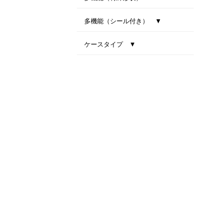
型抜き卓上カレンダー（干支）
MiniMini卓上カレンダー
多機能（シール付き） ▼
ファインデスク
スマートインデックス
ネイビーインデックス
ケースタイプ ▼
エコスタンド・ナチュラルセブンカラーズ(All eco)
デスクトップビタミンカラー
テーブルクラフト