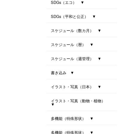
防災カレンダー（防災マップ付き）
防災カレンダー（防災マップなし）
SDGs（エコ） ▼
ｾﾊﾟﾚｰﾄ・ﾂｰﾏﾝｽ・7ｶﾗｰｽﾞ(All eco)
シンプル・セブンカラーズ (All eco)
種付き卓上カレンダー(ﾊﾞｼﾞﾙ)
種付き卓上カレンダー(ｸﾛｰﾊﾞｰ)
SDGs（平和と公正） ▼
卓上カレンダー Orizuru
卓上カレンダー Orizuru-smart-
ユニバーサルカラー 2027
ユニバーサルタイプ
七変化
スケジュール（数カ月） ▼
オールウェイズ･3マンス･7カラーズ
干支カレンダー（午）(All eco)
スリーマンスセブンカラーズ
ツーマンスセブンカラーズ
スケジュール（暦） ▼
ハッピーデイズ(All eco)
メモリアル(All eco)
シンプルデイス（六曜なし）
一粒万倍日カレンダー
スケジュール（週管理） ▼
月の満ち欠けと潮回り
インデックス・モノクロ
マンデースタート ビジネス
卓上シックスウィークス
書き込み ▼
ワークライフ・セブンカラーズ
クリームスタイル
卓上プラリングカレンダー（小）
卓上プラリングカレンダー（大）
イラスト・写真（日本） ▼
東海道五拾三次（週めくり）
卓上ｼﾞｬﾊﾟﾝｶﾗｰｲﾝﾃﾞｯｸｽ
イラスト・写真（動物・植物）
▼
ボタニカル 2027
ラブリーフレンズ（犬・猫）
カノン（花音）
多機能（特殊形状） ▼
オクルンダー・セブンカラーズ
ナチュラルメモルダー
卓上メモルダー
多機能（特殊形状） ▼