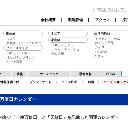
お電話でのお問
会社概要
｜
製造設備
｜
アクセス
｜
採
衛生品
ネピア
生活消耗品
マスク
キッチン・ホーム
家庭紙
絆創膏・パーソナルケア
おそうじ用品
BOXティッシュ
カイロ
フェイスマスク
ポケットティッシュ
バス用品
小ロット100枚〜
他家庭紙
ギフト
オリジナルプリント
パウチ異形
ア
防災
ガーデニング
季節商材
SDGs
人情報保護方針
｜
ブランドサイト
｜
ニーズB2B
｜
動画
｜
ニーズ スキンケア
万倍日カレンダー
の良い「一粒万倍日」と「天赦日」を記載した開運カレンダー