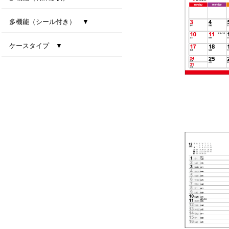
型抜き卓上カレンダー（干支）
MiniMini卓上カレンダー
多機能（シール付き） ▼
ファインデスク
スマートインデックス
ネイビーインデックス
ケースタイプ ▼
エコスタンド・ナチュラルセブンカラーズ(All eco)
デスクトップビタミンカラー
テーブルクラフト