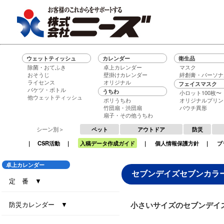
ウェットティッシュ
カレンダー
衛生品
除菌・おてふき
卓上カレンダー
マスク
おそうじ
壁掛けカレンダー
絆創膏・パーソナ
ライセンス
オリジナル
フェイスマスク
バケツ・ボトル
うちわ
小ロット100枚〜
他ウェットティッシュ
ポリうちわ
オリジナルプリン
竹団扇・渋団扇
パウチ異形
扇子・その他うちわ
シーン別＞
ペット
アウトドア
防災
｜
CSR活動
｜
入稿データ作成ガイド
｜
個人情報保護方針
｜
ブ
卓上カレンダー
セブンデイズセブンカラ
定 番 ▼
セブンデイズセブンカラーズ（大）
セブンデイズセブンカラーズ（小）
エコグリーン（大）
エコ ブラウン（大）
エコ ブラウン（小）
セブンデイズセブンカラーズ（eco7）
インデックス・セブンカラーズ (All eco)
インデックス・セブンカラーズ
防災カレンダー ▼
小さいサイズのセブンデイ