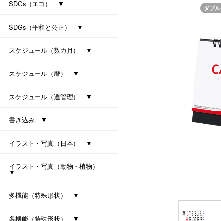
防災カレンダー（防災マップ付き）
防災カレンダー（防災マップなし）
SDGs（エコ） ▼
ダブル
ｾﾊﾟﾚｰﾄ・ﾂｰﾏﾝｽ・7ｶﾗｰｽﾞ(All eco)
シンプル・セブンカラーズ (All eco)
種付き卓上カレンダー(ﾊﾞｼﾞﾙ)
種付き卓上カレンダー(ｸﾛｰﾊﾞｰ)
SDGs（平和と公正） ▼
卓上カレンダー Orizuru
卓上カレンダー Orizuru-smart-
ユニバーサルカラー 2027
ユニバーサルタイプ
七変化
スケジュール（数カ月） ▼
オールウェイズ･3マンス･7カラーズ
干支カレンダー（午）(All eco)
スリーマンスセブンカラーズ
ツーマンスセブンカラーズ
スケジュール（暦） ▼
ハッピーデイズ(All eco)
メモリアル(All eco)
シンプルデイス（六曜なし）
一粒万倍日カレンダー
スケジュール（週管理） ▼
月の満ち欠けと潮回り
インデックス・モノクロ
マンデースタート ビジネス
卓上シックスウィークス
書き込み ▼
ワークライフ・セブンカラーズ
クリームスタイル
卓上プラリングカレンダー（小）
卓上プラリングカレンダー（大）
イラスト・写真（日本） ▼
東海道五拾三次（週めくり）
卓上ｼﾞｬﾊﾟﾝｶﾗｰｲﾝﾃﾞｯｸｽ
イラスト・写真（動物・植物）
▼
ボタニカル 2027
ラブリーフレンズ（犬・猫）
カノン（花音）
多機能（特殊形状） ▼
オクルンダー・セブンカラーズ
ナチュラルメモルダー
卓上メモルダー
多機能（特殊形状） ▼