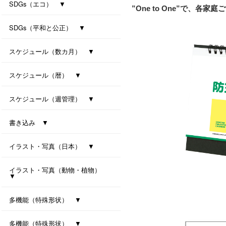
防災カレンダー（防災マップ付き）
防災カレンダー（防災マップなし）
SDGs（エコ） ▼
”One to One”で、各
ｾﾊﾟﾚｰﾄ・ﾂｰﾏﾝｽ・7ｶﾗｰｽﾞ(All eco)
シンプル・セブンカラーズ (All eco)
種付き卓上カレンダー(ﾊﾞｼﾞﾙ)
種付き卓上カレンダー(ｸﾛｰﾊﾞｰ)
SDGs（平和と公正） ▼
卓上カレンダー Orizuru
卓上カレンダー Orizuru-smart-
ユニバーサルカラー 2027
ユニバーサルタイプ
七変化
スケジュール（数カ月） ▼
オールウェイズ･3マンス･7カラーズ
干支カレンダー（午）(All eco)
スリーマンスセブンカラーズ
ツーマンスセブンカラーズ
スケジュール（暦） ▼
ハッピーデイズ(All eco)
メモリアル(All eco)
シンプルデイス（六曜なし）
一粒万倍日カレンダー
スケジュール（週管理） ▼
月の満ち欠けと潮回り
インデックス・モノクロ
マンデースタート ビジネス
卓上シックスウィークス
書き込み ▼
ワークライフ・セブンカラーズ
クリームスタイル
卓上プラリングカレンダー（小）
卓上プラリングカレンダー（大）
イラスト・写真（日本） ▼
東海道五拾三次（週めくり）
卓上ｼﾞｬﾊﾟﾝｶﾗｰｲﾝﾃﾞｯｸｽ
イラスト・写真（動物・植物）
▼
ボタニカル 2027
ラブリーフレンズ（犬・猫）
カノン（花音）
多機能（特殊形状） ▼
オクルンダー・セブンカラーズ
ナチュラルメモルダー
卓上メモルダー
多機能（特殊形状） ▼