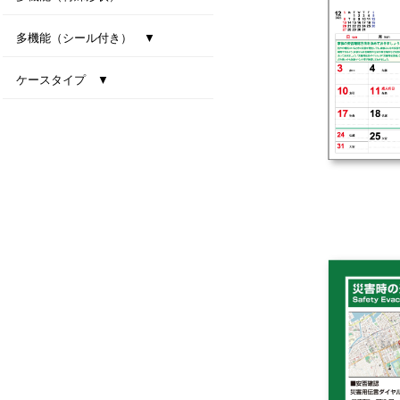
型抜き卓上カレンダー（干支）
MiniMini卓上カレンダー
多機能（シール付き） ▼
ファインデスク
スマートインデックス
ネイビーインデックス
ケースタイプ ▼
エコスタンド・ナチュラルセブンカラーズ(All eco)
デスクトップビタミンカラー
テーブルクラフト