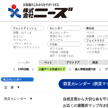
ウェットティッシュ
カレンダー
衛生品
除菌・おてふき
卓上カレンダー
マスク
おそうじ
壁掛けカレンダー
絆創膏・パーソナ
ライセンス
オリジナル
フェイスマスク
バケツ・ボトル
うちわ
小ロット100枚〜
他ウェットティッシュ
ポリうちわ
オリジナルプリン
竹団扇・渋団扇
パウチ異形
扇子・その他うちわ
シーン別＞
ペット
アウトドア
防災
｜
CSR活動
｜
入稿データ作成ガイド
｜
個人情報保護方針
｜
ブ
卓上カレンダー
防災カレンダー（防災マ
定 番 ▼
セブンデイズセブンカラーズ（大）
セブンデイズセブンカラーズ（小）
エコグリーン（大）
エコ ブラウン（大）
エコ ブラウン（小）
セブンデイズセブンカラーズ（eco7）
インデックス・セブンカラーズ (All eco)
インデックス・セブンカラーズ
防災カレンダー ▼
自然災害から大切な命を守
お近くの避難所マップ付き